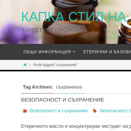
КАПКА СТИЛ НА
LIFESTYLE DROP
ОБЩА ИНФОРМАЦИЯ
ЕТЕРИЧНИ И БАЗОВ
Posts tagged "съхранение"
Tag Archives:
съхранение
БЕЗОПАСНОСТ И СЪХРАНЕНИЕ
безопасност и съхранение
безопасност
,
Етеричното масло е концентриран екстракт на 