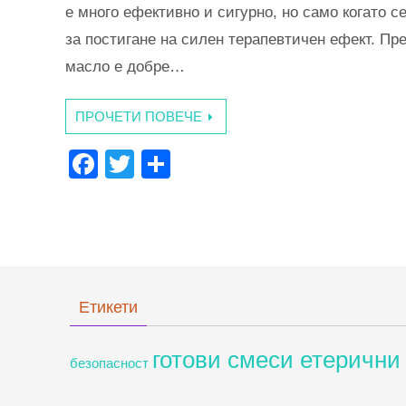
е много ефективно и сигурно, но само когато 
за постигане на силен терапевтичен ефект. Пр
масло е добре…
ПРОЧЕТИ ПОВЕЧЕ
F
T
S
a
wi
h
c
tt
ar
e
er
e
b
o
Етикети
o
готови смеси етерични
k
безопасност