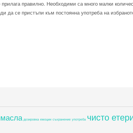
се прилага правилно. Необходими са много малки количе
еди да се пристъпи към постоянна употреба на избранот
чисто етер
 масла
дозировка
емоции
съхранение
употреба