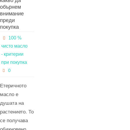
какво да
обърнем
внимание
преди
покупка
100 %
чисто масло
- критерии
при покупка
0
Етеричното
масло е
душата на
растението. То
се получава
обикновено