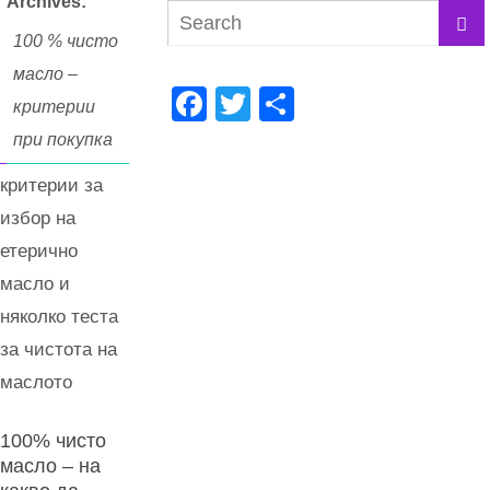
Archives:
100 % чисто
масло –
F
T
S
критерии
a
wi
h
при покупка
c
tt
ar
критерии за
e
er
e
избор на
b
етерично
o
масло и
o
няколко теста
k
за чистота на
маслото
100% чисто
масло – на