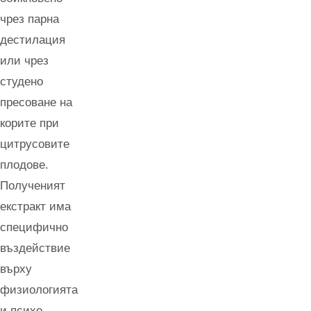
чрез парна
дестилация
или чрез
студено
пресоване на
корите при
цитрусовите
плодове.
Полученият
екстракт има
специфично
въздействие
върху
физиологията
и психо-