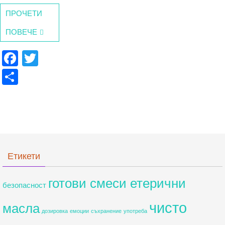
ПРОЧЕТИ
ПОВЕЧЕ
F
T
a
wi
S
c
tt
h
e
er
ar
b
e
o
o
Етикети
k
готови смеси етерични
безопасност
чисто
масла
дозировка
емоции
съхранение
употреба