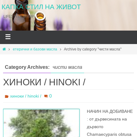
КАПКА СТИЛ НА ЖИВОТ
LIFESTYLE DROP
етерични и базови масла
Archive by category "чисти масла"
Category Archives:
чисти масла
ХИНОКИ / HINOKI /
0
хиноки / hinoki /
НАЧИН НА ДОБИВАНЕ
: oт дървесината на
дървото
Chamaecyparis obtusa