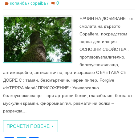
b
0
копайба / copaiba /
o
НАЧИН НА ДОБИВАНЕ : oт
o
cмoлaтa нa дъpвoтo
k
Copaifera посредством
парна дестилация.
ОСНОВНИ СВОЙСТВА :
противовъзпалително,
болкоуспокояващо,
антимикробно, антисептично, противораково СЪЧЕТАВА СЕ
ДОБРЕ С : тамян, безсмъртниче, черен пипер, Forgive
/doTERRA blend/ ПРИЛОЖЕНИЕ : Универсално
болкоуспокояващо – при артритни болки, главоболие, болка от
мускулни крампи, фибромиалгия, ревматични болки –
разрежда…
ПРОЧЕТИ ПОВЕЧЕ