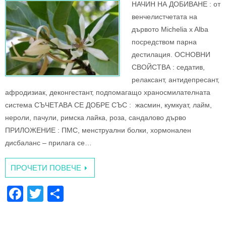
НАЧИН НА ДОБИВАНЕ : oт
o
венчелистчетата на
k
дървото Michelia x Alba
посредством парна
дестилация. ОСНОВНИ
СВОЙСТВА : седатив,
релаксант, антидепресант,
афродизиак, деконгестант, подпомагащо храносмилателната
система СЪЧЕТАВА СЕ ДОБРЕ СЪС : жасмин, кумкуат, лайм,
нероли, пачули, римска лайка, роза, сандалово дърво
ПРИЛОЖЕНИЕ : ПМС, менструални болки, хормонален
дисбаланс – прилага се…
ПРОЧЕТИ ПОВЕЧЕ
F
T
S
a
wi
h