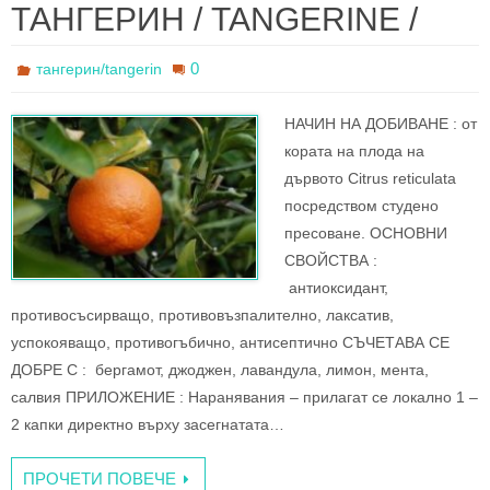
c
tt
ar
ТАНГЕРИН / TANGERINE /
e
er
e
b
0
тангерин/tangerin
o
НАЧИН НА ДОБИВАНЕ : oт
o
кората на плода на
k
дървото Citrus reticulata
посредством студено
пресоване. ОСНОВНИ
СВОЙСТВА :
антиоксидант,
противосъсирващо, противовъзпалително, лаксатив,
успокояващо, противогъбично, антисептично СЪЧЕТАВА СЕ
ДОБРЕ С : бергамот, джоджен, лавандула, лимон, мента,
салвия ПРИЛОЖЕНИЕ : Наранявания – прилагат се локално 1 –
2 капки директно върху засегнатата…
ПРОЧЕТИ ПОВЕЧЕ