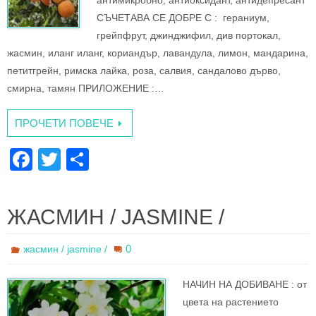
антимикробно, антиоксидант, антидепресант
СЪЧЕТАВА СЕ ДОБРЕ С : гераниум,
грейпфрут, джинджифил, див портокал,
жасмин, иланг иланг, кориандър, лавандула, лимон, мандарина,
петитгрейн, римска лайка, роза, салвия, сандалово дърво,
смирна, тамян ПРИЛОЖЕНИЕ :…
ПРОЧЕТИ ПОВЕЧЕ
F
T
S
a
wi
h
c
tt
ar
ЖАСМИН / JASMINE /
e
er
e
b
0
жасмин / jasmine /
o
НАЧИН НА ДОБИВАНЕ : oт
o
цвета на растението