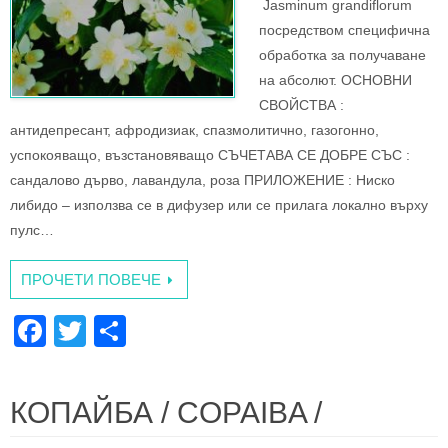
k
Jasminum grandiflorum
посредством специфична
обработка за получаване
на абсолют. ОСНОВНИ
СВОЙСТВА :
антидепресант, афродизиак, спазмолитично, газогонно,
успокояващо, възстановяващо СЪЧЕТАВА СЕ ДОБРЕ СЪС :
сандалово дърво, лавандула, роза ПРИЛОЖЕНИЕ : Ниско
либидо – използва се в дифузер или се прилага локално върху
пулс…
ПРОЧЕТИ ПОВЕЧЕ
F
T
S
a
wi
h
c
tt
ar
КОПАЙБА / COPAIBA /
e
er
e