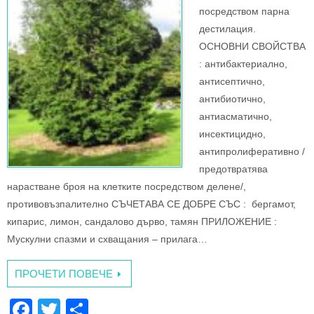
посредством парна
дестилация.
ОСНОВНИ СВОЙСТВА
: антибактериално,
антисептично,
антибиотично,
антиасматично,
инсектицидно,
антипролиферативно /
предотвратява
нарастване броя на клетките посредством делене/,
противовъзпалително СЪЧЕТАВА СЕ ДОБРЕ СЪС : бергамот,
кипарис, лимон, сандалово дърво, тамян ПРИЛОЖЕНИЕ :
Мускулни спазми и схващания – прилага…
ПРОЧЕТИ ПОВЕЧЕ
F
T
S