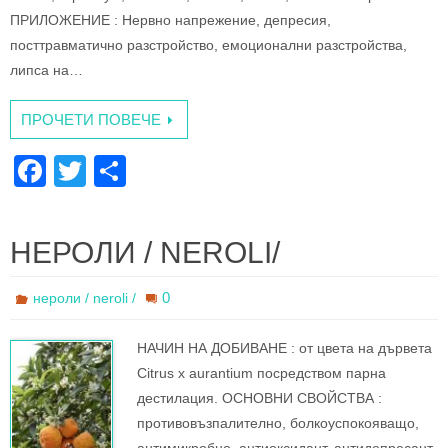
ПРИЛОЖЕНИЕ : Нервно напрежение, депресия,
посттравматично разстройство, емоционални разстройства,
липса на…
ПРОЧЕТИ ПОВЕЧЕ
F
T
S
a
wi
h
c
tt
ar
НЕРОЛИ / NEROLI/
e
er
e
b
0
нероли / neroli /
o
НАЧИН НА ДОБИВАНЕ : oт цвета на дървета
o
Citrus x aurantium посредством парна
k
дестилация. ОСНОВНИ СВОЙСТВА :
противовъзпалително, болкоуспокояващо,