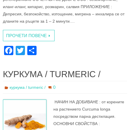
иланг-иланг, кипарис, розмарин, салвия ПРИЛОЖЕНИЕ :
Депресия, безпокойство, изтощение, мигрена – инхалира се от
дланите на ръцете за 1 – 2 минути.…
ПРОЧЕТИ ПОВЕЧЕ
F
T
S
a
wi
h
c
tt
ar
КУРКУМА / TURMERIC /
e
er
e
b
0
куркума / turmeric /
o
НАЧИН НА ДОБИВАНЕ : oт корените
o
нa растението Curcuma longa
k
посредством парна дестилация.
ОСНОВНИ СВОЙСТВА :