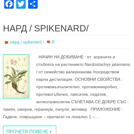
F
T
S
a
wi
h
c
tt
ar
НАРД / SPIKENARD/
e
er
e
b
0
нард / spikenard /
o
НАЧИН НА ДОБИВАНЕ : oт корените и
o
стъблата нa растението Nardostachys jatamansi
k
/ от семейство валерианови /посредством
парна дестилация. ОСНОВНИ СВОЙСТВА :
противовъзпалително, противомикробно,
противогъбично, лаксатив, седатив,
антиспазмолитик СЪЧЕТАВА СЕ ДОБРЕ СЪС :
тамян, смирна, гераниум, пачули, ветивер ПРИЛОЖЕНИЕ :
Гадене, повръщане – прилагат се локално 1 –…
ПРОЧЕТИ ПОВЕЧЕ