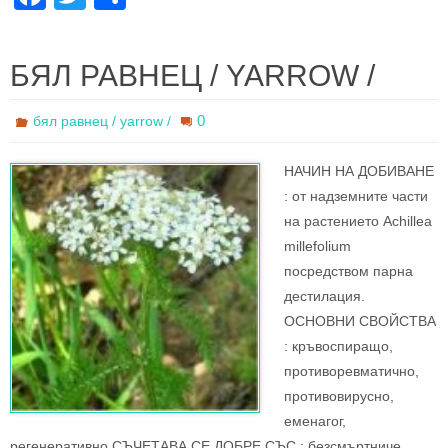
a
wi
h
c
tt
ar
БЯЛ РАВНЕЦ / YARROW /
e
er
e
b
0
бял равнец / yarrow /
o
НАЧИН НА ДОБИВАНЕ
o
: oт надземните части
k
на растението Achillea
millefolium
посредством парна
дестилация.
ОСНОВНИ СВОЙСТВА
: кръвоспиращо,
противоревматично,
противовирусно,
еменагог,
регенеративно СЪЧЕТАВА СЕ ДОБРЕ СЪС : безсмъртниче,