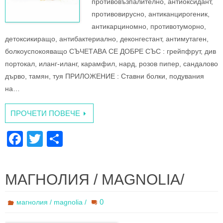
противовъзпалително, антиоксидант,
противовирусно, антиканцирогеник,
антикарциномно, противотуморно,
детоксикиращо, антибактериално, деконгестант, антимутаген,
болкоуспокояващо СЪЧЕТАВА СЕ ДОБРЕ СЪС : грейпфрут, див
портокал, иланг-иланг, карамфил, нард, розов пипер, сандалово
дърво, тамян, туя ПРИЛОЖЕНИЕ : Ставни болки, подувания
на…
ПРОЧЕТИ ПОВЕЧЕ
F
T
S
a
wi
h
c
tt
ar
МАГНОЛИЯ / MAGNOLIA/
e
er
e
b
0
магнолия / magnolia /
o