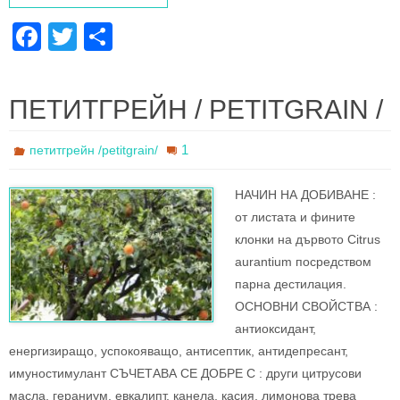
F
T
S
a
wi
h
c
tt
ar
ПЕТИТГРЕЙН / PETITGRAIN /
e
er
e
b
1
петитгрейн /petitgrain/
o
НАЧИН НА ДОБИВАНЕ :
o
oт листата и фините
k
клонки на дървото Citrus
aurantium посредством
парна дестилация.
ОСНОВНИ СВОЙСТВА :
антиоксидант,
енергизиращо, успокояващо, антисептик, антидепресант,
имуностимулант СЪЧЕТАВА СЕ ДОБРЕ С : други цитрусови
масла, гераниум, евкалипт, канела, касия, лимонова трева